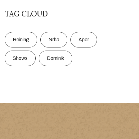
TAG CLOUD
Reining
Nrha
Apcr
Shows
Dominik