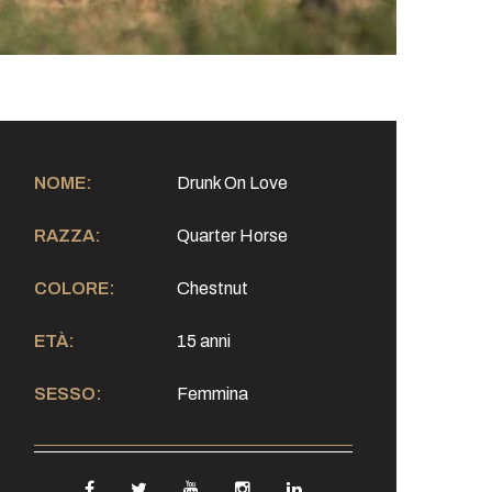
NOME:
Drunk On Love
RAZZA:
Quarter Horse
COLORE:
Chestnut
ETÀ:
15 anni
SESSO:
Femmina