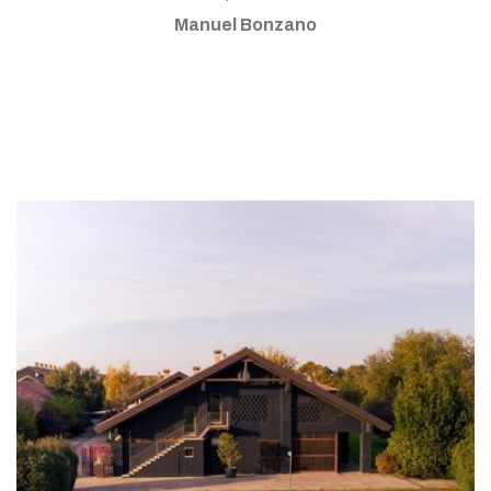
Manuel Bonzano
ter horses