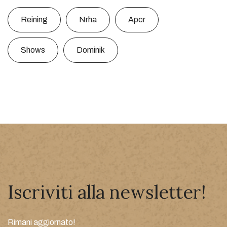
Reining
Nrha
Apcr
Shows
Dominik
Iscriviti alla newsletter!
Rimani aggiornato!